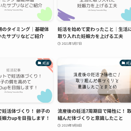
期のタイミング｜基礎体
妊活を始めて変わったこと｜生活
いたサプリなどご紹介
取り入れた妊娠力を上げる工夫
2021年5月7日
妊活
妊
で妊活体づくり！ 卵子の
流産後の妊活7周期目で陽性に！ 
妊娠力upを目指します！
組んだ体づくりと意識したこと
2019年9月8日