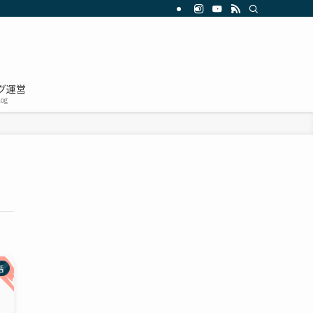
グ運営
log
活