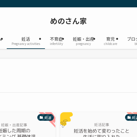
めのさん家
ム
妊活
不育症
妊娠・出産
育児
ブロ
Pregnancy activities
infertility
pregnancy
childcare
b
妊活
妊