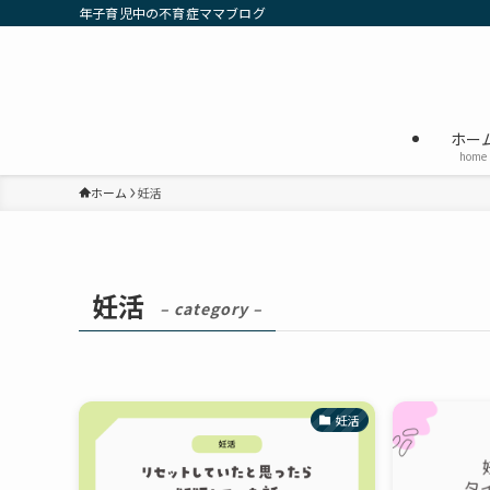
年子育児中の不育症ママブログ
ホー
home
ホーム
妊活
妊活
– category –
妊活