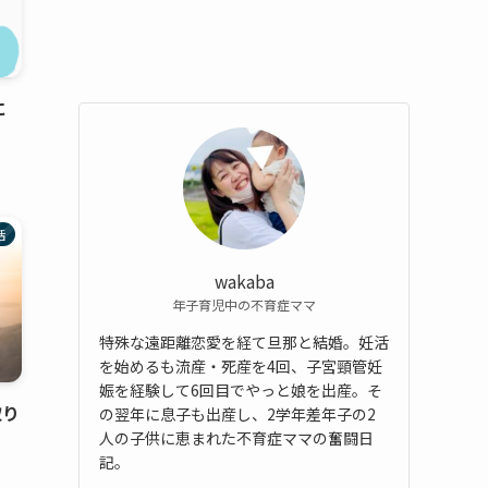
に
活
wakaba
年子育児中の不育症ママ
特殊な遠距離恋愛を経て旦那と結婚。妊活
を始めるも流産・死産を4回、子宮頸管妊
娠を経験して6回目でやっと娘を出産。そ
取り
の翌年に息子も出産し、2学年差年子の2
人の子供に恵まれた不育症ママの奮闘日
記。