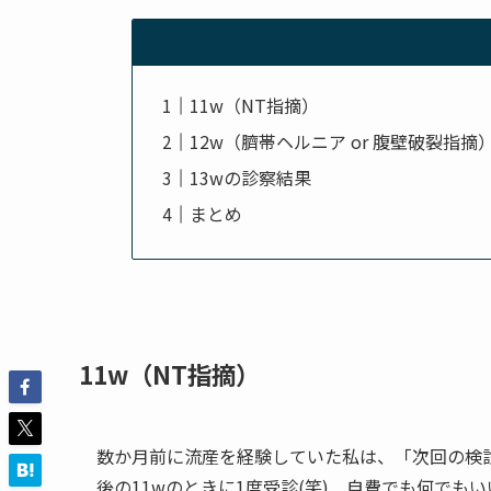
11w（NT指摘）
12w（臍帯ヘルニア or 腹壁破裂指摘
13wの診察結果
まとめ
11w（NT指摘）
数か月前に流産を経験していた私は、「次回の検
後の11wのときに1度受診(笑) 自費でも何で