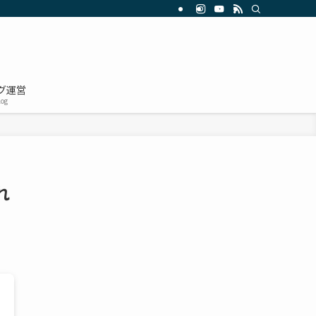
グ運営
log
れ