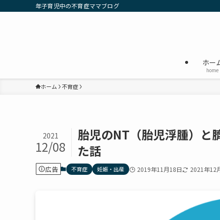
年子育児中の不育症ママブログ
ホー
home
ホーム
不育症
胎児のNT（胎児浮腫）と
2021
12/08
た話
広告
不育症
妊娠・出産
2019年11月18日
2021年12