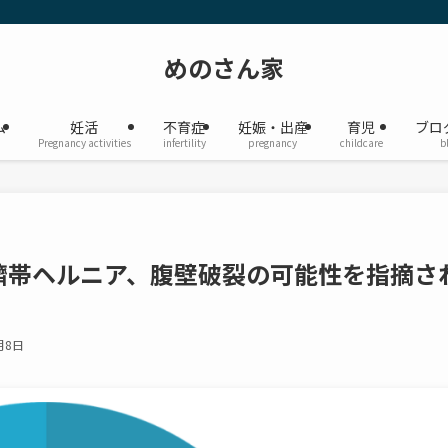
めのさん家
ム
妊活
不育症
妊娠・出産
育児
ブロ
Pregnancy activities
infertility
pregnancy
childcare
b
臍帯ヘルニア、腹壁破裂の可能性を指摘さ
月8日