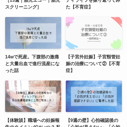
［13週｜胎児エコー｜胎児
ティライフを振り返ってみ
スクリーニング］
た【不育症】
14wで死産。下腹部の激痛
【子宮外妊娠】子宮頸管妊
と大量出血で進行流産にな
娠の治療について②【不育
った話
症】
【体験談】職場への妊娠報
【9週の壁】心拍確認後の
告のタイミングはいつ？ 私
「心拍が見えない」「心拍