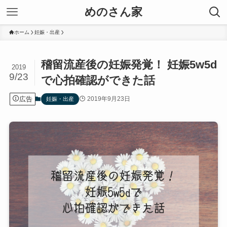
めのさん家
ホーム
妊娠・出産
稽留流産後の妊娠発覚！ 妊娠5w5d
2019
9/23
で心拍確認ができた話
広告
2019年9月23日
妊娠・出産