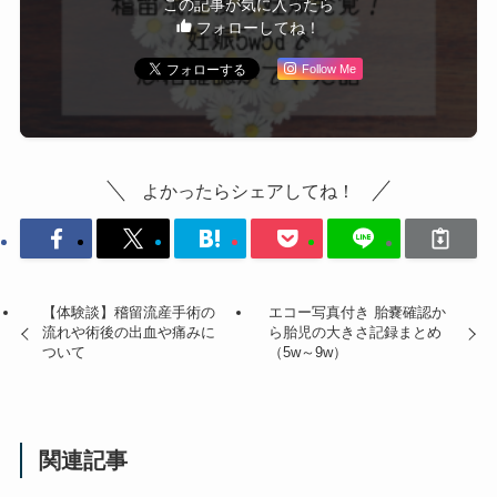
この記事が気に入ったら
フォローしてね！
Follow Me
よかったらシェアしてね！
【体験談】稽留流産手術の
エコー写真付き 胎嚢確認か
流れや術後の出血や痛みに
ら胎児の大きさ記録まとめ
ついて
（5w～9w）
関連記事