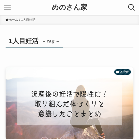
めのさん家
ホーム
1人目妊活
1人目妊活
– tag –
不育症