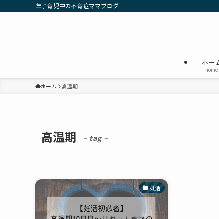
年子育児中の不育症ママブログ
ホー
home
ホーム
高温期
高温期
– tag –
妊活