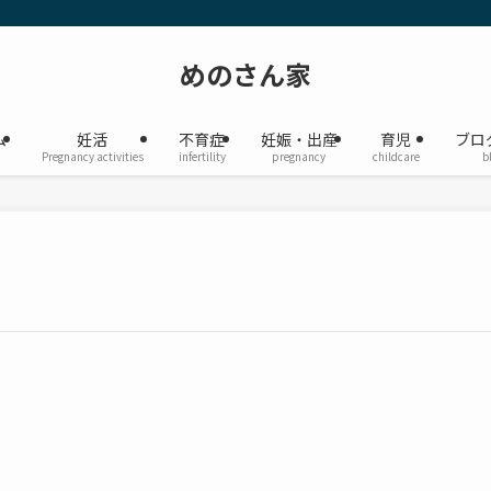
めのさん家
ム
妊活
不育症
妊娠・出産
育児
ブロ
Pregnancy activities
infertility
pregnancy
childcare
b